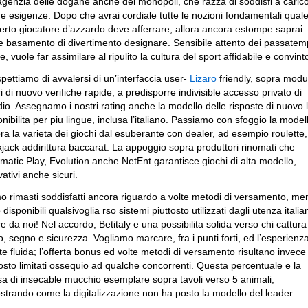
’agenzia delle dogane anche dei monopoli, che razza di soddisfi a carico
e esigenze. Dopo che avrai cordiale tutte le nozioni fondamentali qual
perto giocatore d’azzardo deve afferrare, allora ancora estompe saprai
e basamento di divertimento designare. Sensibile attento dei passatem
e, vuole far assimilare al ripulito la cultura del sport affidabile e convint
spettiamo di avvalersi di un’interfaccia user-
Lizaro
friendly, sopra modul
ri di nuovo verifiche rapide, a predisporre indivisible accesso privato di
idio. Assegnamo i nostri rating anche la modello delle risposte di nuovo 
onibilita per piu lingue, inclusa l’italiano. Passiamo con sfoggio la model
ra la varieta dei giochi dal esuberante con dealer, ad esempio roulette,
kjack addirittura baccarat. La appoggio sopra produttori rinomati che
matic Play, Evolution anche NetEnt garantisce giochi di alta modello,
ativi anche sicuri.
o rimasti soddisfatti ancora riguardo a volte metodi di versamento, me
disponibili qualsivoglia rso sistemi piuttosto utilizzati dagli utenza italian
re da noi! Nel accordo, Betitaly e una possibilita solida verso chi cattura
o, segno e sicurezza. Vogliamo marcare, fra i punti forti, ed l’esperienz
nte fluida; l’offerta bonus ed volte metodi di versamento risultano invece
tosto limitati ossequio ad qualche concorrenti. Questa percentuale e la
sa di insecable mucchio esemplare sopra tavoli verso 5 animali,
strando come la digitalizzazione non ha posto la modello del leader.