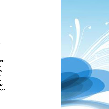
i
orre
i
 e
to
ca
ix
 con