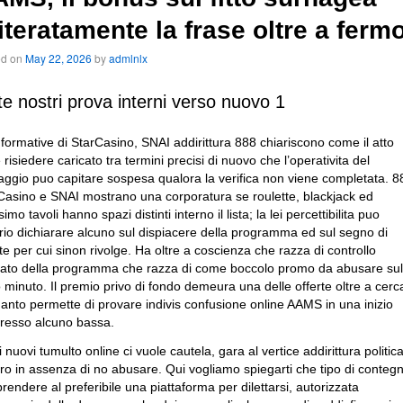
iteratamente la frase oltre a ferm
ed on
May 22, 2026
by
admlnlx
te nostri prova interni verso nuovo 1
nformative di StarCasino, SNAI addirittura 888 chiariscono come il atto
risiedere caricato tra termini precisi di nuovo che l’operativita del
aggio puo capitare sospesa qualora la verifica non viene completata. 8
Casino e SNAI mostrano una corporatura se roulette, blackjack ed
imo tavoli hanno spazi distinti interno il lista; la lei percettibilita puo
rio dichiarare alcuno sul dispiacere della programma ed sul segno di
nte per cui sinon rivolge. Ha oltre a coscienza che razza di controllo
ato della programma che razza di come boccolo promo da abusare sul
o minuto. Il premio privo di fondo demeura una delle offerte oltre a cerc
uanto permette di provare indivis confusione online AAMS in una inizio
gresso alcuno bassa.
 nuovi tumulto online ci vuole cautela, gara al vertice addirittura politic
ro in assenza di no abusare. Qui vogliamo spiegarti che tipo di conteg
prendere al preferibile una piattaforma per dilettarsi, autorizzata