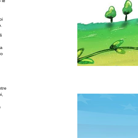
 le
e
pi
o.
i
la
lo
ntre
i,
a