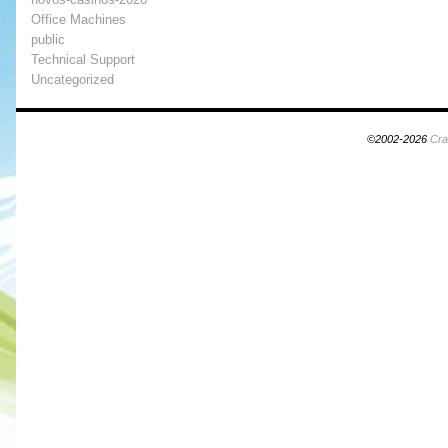
Office Machines
public
Technical Support
Uncategorized
©2002-2026
Cra